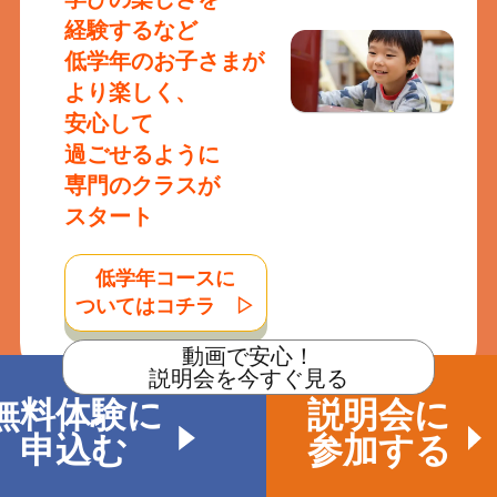
経験するなど
低学年の
お子さまが
より楽しく、
安心して
過ごせるように
専門の
クラスが
スタート
低学年コースに
ついてはコチラ ▷
動画で安心！
説明会を今すぐ見る
無料体験に
説明会に
※学年は
あくまで
目安であり、
コミュニケーション
申込む
参加する
スタイルや
特性などの
理由から
高学年の
お子さまが
通うことも
可能です。