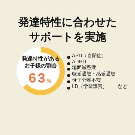
発達特性に合わせた
サポートを実施
ASD（自閉症）
発達特性
がある
ADHD
お子様の割合
場面緘黙症
63
聴覚過敏・
感覚過敏
母子分離不安
LD（学習障害）
など