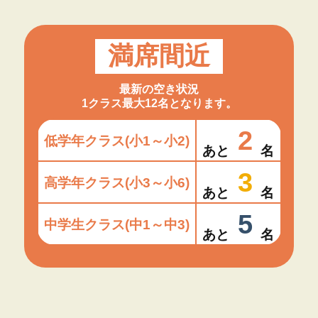
満席間近
最新の空き状況
1クラス最大12名となります。
2
低学年クラス(小1～小2)
あと
名
3
高学年クラス(小3～小6)
あと
名
5
中学生クラス(中1～中3)
あと
名