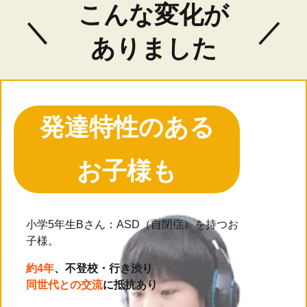
こんな変化が
ありました
発達特性のある
お子様も
小学5年生Bさん：ASD（自閉症）を持つお
子様。
約4年
、不登校・行き渋り
同世代との交流
に抵抗あり