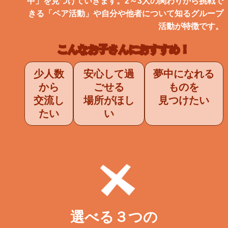
中」を見つけていきます。2～3人の関わりから挑戦で
きる「ペア活動」や自分や他者について知るグループ
活動が特徴です。
こんなお子さんにおすすめ！
少人数
安心して過
夢中になれる
から
ごせる
ものを
交流し
場所がほし
見つけたい
たい
い
選べる３つの