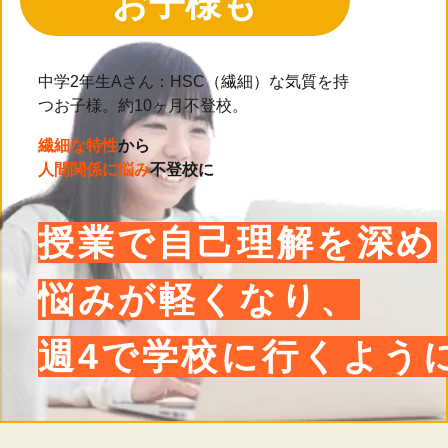
お子様も
中学2年生Aさん：HSC（繊細）な気質を持
つお子様。約10ヶ月不登校。
繊細な特性
から
人間関係に悩み
不登校に
授業で自己理解を深め
悩みが軽くなり、
週4で学校に行くよう