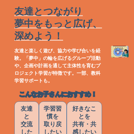
友達とつながり
夢中をもっと広げ、
深めよう！
友達と楽しく遊び、協力や学び合いを経
験。「夢中」の輪を広げるグループ活動
や、企画や計画を通して主体性を育むプ
ロジェクト学習が特徴です。一部、教科
学習サポートも。
こんなお子さんにおすすめ！
友達
学習習
好きなこ
と
慣を
とを
交流
取り戻
共有・共
した
したい
感したい